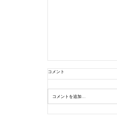
コメント
コメントを追加…
DAWPRO講師の 髙田有紀子 先