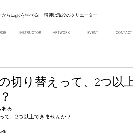
ナーからLogicを学べる! 講師は現役のクリエーター
RSE
INSTRUCTOR
ARTWORK
EVENT
CONTACT
ルの切り替えって、2つ以
？
るある
えって、2つ以上できませんか？
>編集