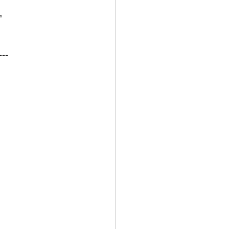
。
---